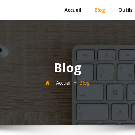
Accueil
Blog
Outils
e-web-enviedemots76.fr
isant WordPress
Blog
Accueil
»
Blog