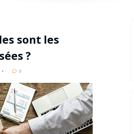
es sont les
sées ?
0