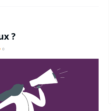
ux ?
0