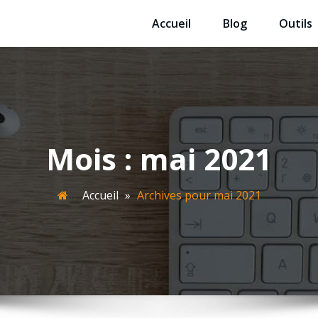
Accueil
Blog
Outils
e-web-enviedemots76.fr
isant WordPress
Mois :
mai 2021
Accueil
»
Archives pour mai 2021