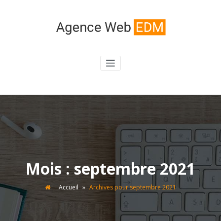
Aller
au
contenu
agence-web-enviedemots76.fr
Un site utilisant WordPress
Mois :
septembre 2021
Accueil
»
Archives pour septembre 2021